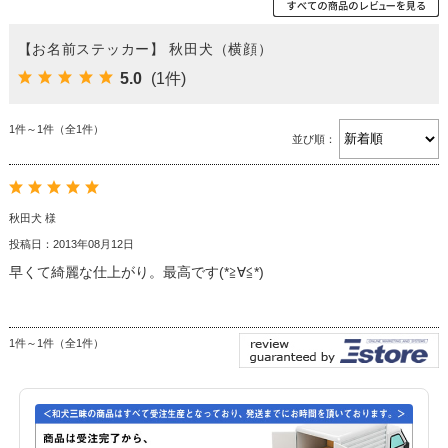
【お名前ステッカー】 秋田犬（横顔）
5.0
(1件)
1件～1件（全1件）
並び順：
秋田犬 様
投稿日：2013年08月12日
早くて綺麗な仕上がり。最高です(*≧∀≦*)
1件～1件（全1件）