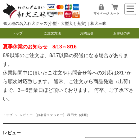
マイページ
カート
40犬種の名入れ犬グッズ(小型・大型犬も充実)｜和犬三昧
トップ
ご注文方法
お問合せ
お客様の声
夏季休業のお知らせ 8/13～8/16
8/9以降のご注文は、8/17以降の発送になる場合がありま
す。
休業期間中に頂いたご注文やお問合せ等への対応は8/17か
ら順次対応致します。 通常、ご注文から商品発送（出荷）
まで、3～6営業日ほど頂いております。 何卒、ご了承下さ
い。
トップ
レビュー:【お名前ステッカー】 秋田犬（横顔）
レビュー