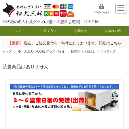
マイページ
40犬種の名入れ犬グッズ(小型・大型犬も充実)｜和犬三昧
トップ
ご注文方法
お問合せ
お客様の声
【重要】
現在、ご注文受付を一時休止しております。詳細はこちら
トップ
中・大型犬(16犬種) グッズ・雑貨
雑貨(中・大型犬)
ストラップ
該当商品はありません