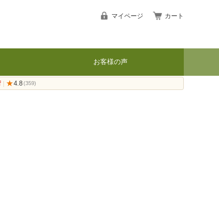
マイページ
カート
お客様の声
荷
★
4.8
|
(359)