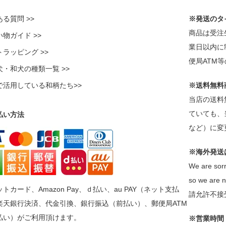
る質問 >>
※発送のタ
商品は受注
物ガイド >>
業日以内に
ラッピング >>
便局ATM
犬・和犬の種類一覧 >>
で活用している和柄たち>>
※送料無料
当店の送料
ていても、
払い方法
など）に変
※海外発送
We are sorr
so we are n
トカード、Amazon Pay、ｄ払い、au PAY（ネット支払
請允許不接
楽天銀行決済、代金引換、銀行振込（前払い）、郵便局ATM
払い）がご利用頂けます。
※営業時間