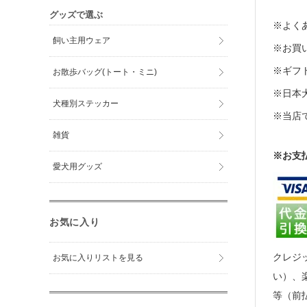
グッズで選ぶ
※よくあ
飼い主用ウェア
※お買い
※ギフト
お散歩バッグ(トート・ミニ)
※日本
犬種別ステッカー
※当店
雑貨
※お支
愛犬用グッズ
お気に入り
クレジッ
お気に入りリストを見る
い）、
等（前