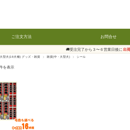
ご注文方法
お問合せ
🚚受注完了から３〜６営業日後に
出
大型犬(16犬種) グッズ・雑貨
雑貨(中・大型犬)
シール
1件を表示