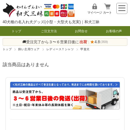
マイページ
カート
40犬種の名入れ犬グッズ(小型・大型犬も充実)｜和犬三昧
トップ
ご注文方法
お問合せ
お客様の声
🚚受注完了から３〜６営業日後に
出荷
★
4.8
|
(359)
トップ
飼い主用ウェア
レディースＴシャツ
甲斐犬
該当商品はありません