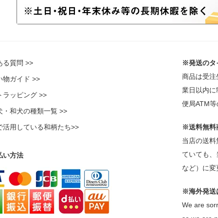
る質問 >>
※発送のタ
商品は受注
物ガイド >>
業日以内に
ラッピング >>
便局ATM
犬・和犬の種類一覧 >>
で活用している和柄たち>>
※送料無料
当店の送料
ていても、
払い方法
など）に変
※海外発送
We are sorr