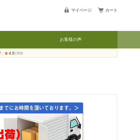
マイページ
カート
お客様の声
荷
★
4.8
|
(359)