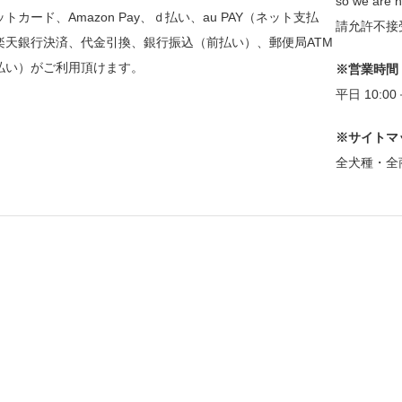
so we are n
トカード、Amazon Pay、ｄ払い、au PAY（ネット支払
請允許不接
楽天銀行決済、代金引換、銀行振込（前払い）、郵便局ATM
払い）がご利用頂けます。
※営業時間
平日 10:0
※サイトマ
全犬種・全