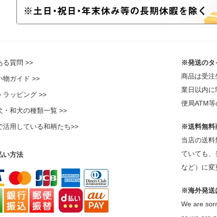
る質問 >>
※発送のタ
商品は受注
物ガイド >>
業日以内に
ラッピング >>
便局ATM
犬・和犬の種類一覧 >>
で活用している和柄たち>>
※送料無料
当店の送料
ていても、
払い方法
など）に変
※海外発送
We are sorr