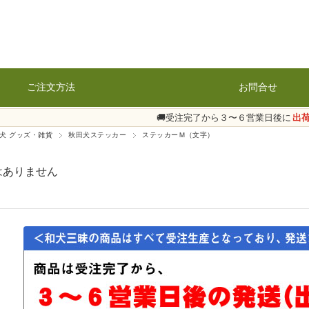
ご注文方法
お問合せ
🚚受注完了から３〜６営業日後に
出
犬 グッズ・雑貨
秋田犬ステッカー
ステッカーＭ（文字）
はありません