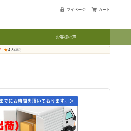
マイページ
カート
お客様の声
荷
★
4.8
|
(359)