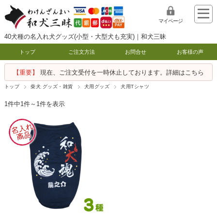
マイページ
40犬種の名入れ犬グッズ(小型・大型犬も充実)｜和犬三昧
トップ
ご注文方法
お問合せ
お客様の声
【重要】
現在、ご注文受付を一時休止しております。詳細はこちら
トップ
柴犬 グッズ・雑貨
犬用グッズ
犬用Tシャツ
1件中1件～1件を表示