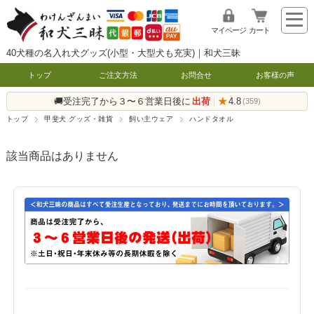
マイページ
カート
40犬種の名入れ犬グッズ(小型・大型犬も充実)｜和犬三昧
トップ
ご注文方法
お問合せ
お客様の声
🚚受注完了から３〜６営業日後に
出荷
★
4.8
|
(359)
トップ
甲斐犬 グッズ・雑貨
飼い主ウェア
ハンドタオル
該当商品はありません