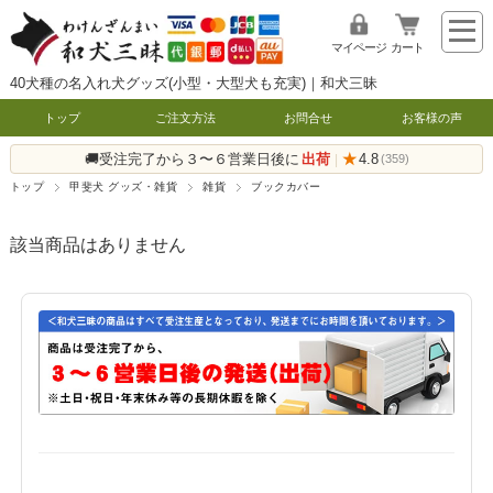
マイページ
カート
40犬種の名入れ犬グッズ(小型・大型犬も充実)｜和犬三昧
トップ
ご注文方法
お問合せ
お客様の声
🚚受注完了から３〜６営業日後に
出荷
★
4.8
|
(359)
トップ
甲斐犬 グッズ・雑貨
雑貨
ブックカバー
該当商品はありません