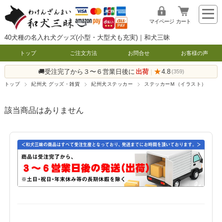
マイページ
カート
40犬種の名入れ犬グッズ(小型・大型犬も充実)｜和犬三昧
トップ
ご注文方法
お問合せ
お客様の声
🚚受注完了から３〜６営業日後に
出荷
★
4.8
|
(359)
トップ
紀州犬 グッズ・雑貨
紀州犬ステッカー
ステッカーＭ（イラスト）
該当商品はありません