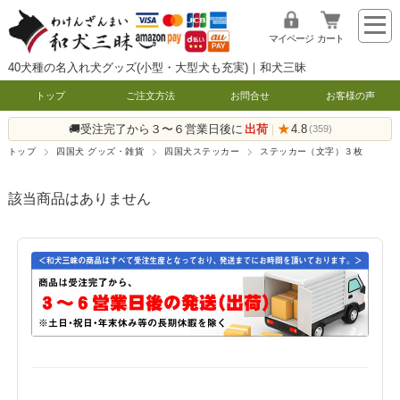
マイページ
カート
40犬種の名入れ犬グッズ(小型・大型犬も充実)｜和犬三昧
トップ
ご注文方法
お問合せ
お客様の声
🚚受注完了から３〜６営業日後に
出荷
★
4.8
|
(359)
トップ
四国犬 グッズ・雑貨
四国犬ステッカー
ステッカー（文字）３枚
該当商品はありません