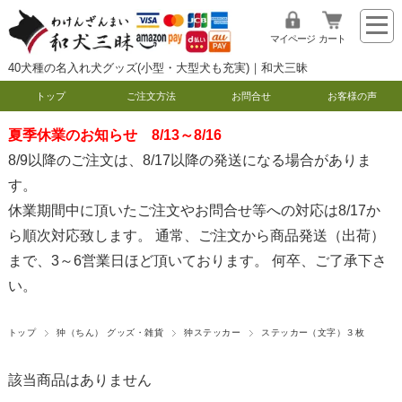
マイページ
カート
40犬種の名入れ犬グッズ(小型・大型犬も充実)｜和犬三昧
トップ
ご注文方法
お問合せ
お客様の声
夏季休業のお知らせ 8/13～8/16
8/9以降のご注文は、8/17以降の発送になる場合がありま
す。
休業期間中に頂いたご注文やお問合せ等への対応は8/17か
ら順次対応致します。 通常、ご注文から商品発送（出荷）
まで、3～6営業日ほど頂いております。 何卒、ご了承下さ
い。
トップ
狆（ちん） グッズ・雑貨
狆ステッカー
ステッカー（文字）３枚
該当商品はありません