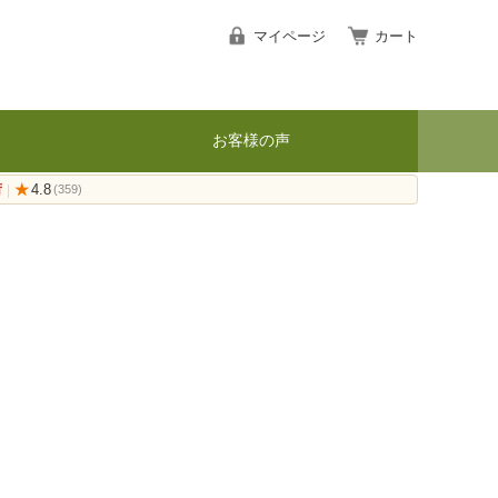
マイページ
カート
お客様の声
荷
★
4.8
|
(359)