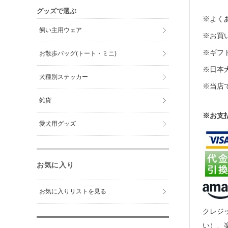
グッズで選ぶ
※よくあ
飼い主用ウェア
※お買い
※ギフト
お散歩バッグ(トート・ミニ)
※日本
犬種別ステッカー
※当店
雑貨
※お支
愛犬用グッズ
お気に入り
お気に入りリストを見る
クレジッ
い）、