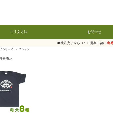
ご注文方法
お問合せ
🚚受注完了から３〜６営業日後に
出
犬シリーズ
Ｔシャツ
1件を表示