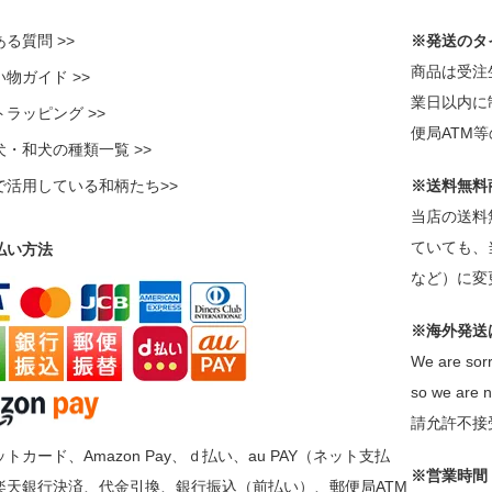
る質問 >>
※発送のタ
商品は受注
物ガイド >>
業日以内に
ラッピング >>
便局ATM
犬・和犬の種類一覧 >>
で活用している和柄たち>>
※送料無料
当店の送料
ていても、
払い方法
など）に変
※海外発送
We are sorr
so we are n
請允許不接
トカード、Amazon Pay、ｄ払い、au PAY（ネット支払
※営業時間
楽天銀行決済、代金引換、銀行振込（前払い）、郵便局ATM