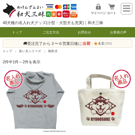
マイページ
カート
40犬種の名入れ犬グッズ(小型・大型犬も充実)｜和犬三昧
トップ
ご注文方法
お問合せ
お客様の声
🚚受注完了から３〜６営業日後に
出荷
★
4.8
|
(359)
トップ
笑い犬シリーズ
秋田犬
2件中1件～2件を表示