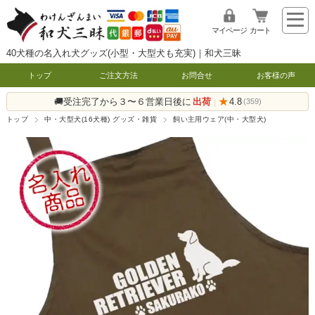
マイページ
カート
40犬種の名入れ犬グッズ(小型・大型犬も充実)｜和犬三昧
トップ
ご注文方法
お問合せ
お客様の声
🚚受注完了から３〜６営業日後に
出荷
★
4.8
|
(359)
トップ
中・大型犬(16犬種) グッズ・雑貨
飼い主用ウェア(中・大型犬)