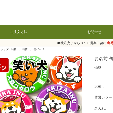
ご注文方法
お問合せ
🚚受注完了から３〜６営業日後に
出
 グッズ・雑貨
雑貨
缶バッジ
お名前 
価格:
犬種：
背景カラー
名入れ: