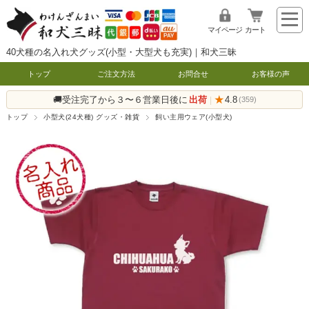
マイページ
カート
40犬種の名入れ犬グッズ(小型・大型犬も充実)｜和犬三昧
トップ
ご注文方法
お問合せ
お客様の声
🚚受注完了から３〜６営業日後に
出荷
★
4.8
|
(359)
トップ
小型犬(24犬種) グッズ・雑貨
飼い主用ウェア(小型犬)