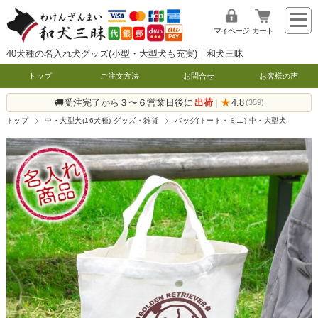
マイページ
カート
40犬種の名入れ犬グッズ(小型・大型犬も充実)｜和犬三昧
トップ
ご注文方法
お問合せ
お客様の声
🚚受注完了から３〜６営業日後に
出荷
★
4.8
|
(359)
トップ
中・大型犬(16犬種) グッズ・雑貨
バッグ(トート・ミニ) 中・大型犬