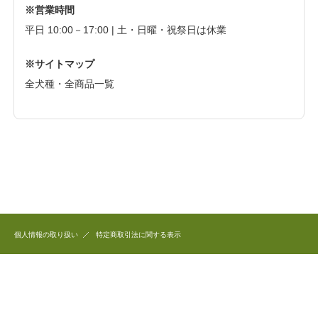
※営業時間
平日 10:00－17:00 | 土・日曜・祝祭日は休業
※サイトマップ
全犬種・全商品一覧
個人情報の取り扱い
特定商取引法に関する表示
このホームページで公開している商品のデザイン、写真、文章など全ての著作権は
和犬三昧に帰属します。
これらを無断で複製、転用することを固く禁じます。
Copyright(C) 2006 和犬三昧 All Right Reserved.