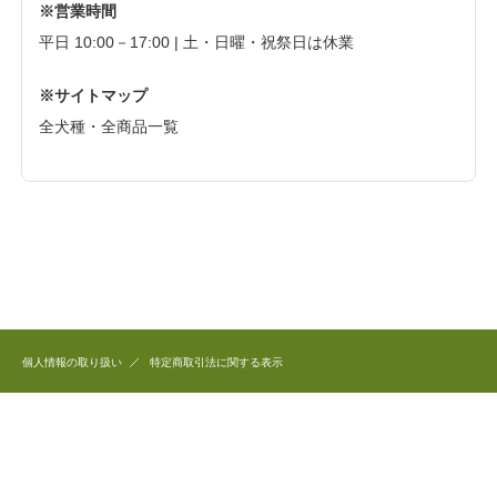
※営業時間
平日 10:00－17:00 | 土・日曜・祝祭日は休業
※サイトマップ
全犬種・全商品一覧
個人情報の取り扱い
特定商取引法に関する表示
このホームページで公開している商品のデザイン、写真、文章など全ての著作権は
和犬三昧に帰属します。
これらを無断で複製、転用することを固く禁じます。
Copyright(C) 2006 和犬三昧 All Right Reserved.