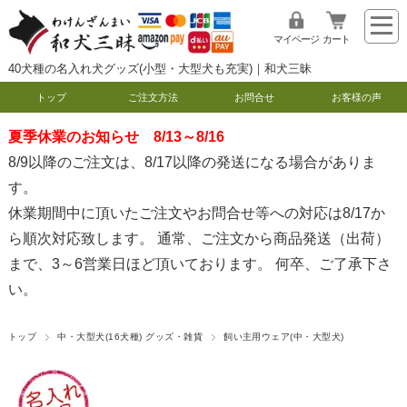
マイページ
カート
40犬種の名入れ犬グッズ(小型・大型犬も充実)｜和犬三昧
トップ
ご注文方法
お問合せ
お客様の声
夏季休業のお知らせ 8/13～8/16
8/9以降のご注文は、8/17以降の発送になる場合がありま
す。
休業期間中に頂いたご注文やお問合せ等への対応は8/17か
ら順次対応致します。 通常、ご注文から商品発送（出荷）
まで、3～6営業日ほど頂いております。 何卒、ご了承下さ
い。
トップ
中・大型犬(16犬種) グッズ・雑貨
飼い主用ウェア(中・大型犬)