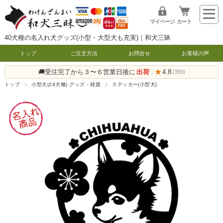
マイページ
カート
40犬種の名入れ犬グッズ(小型・大型犬も充実)｜和犬三昧
トップ
ご注文方法
お問合せ
お客様の声
🚚受注完了から３〜６営業日後に
出荷
★
4.8
|
(359)
トップ
小型犬(24犬種) グッズ・雑貨
ステッカー(小型犬)