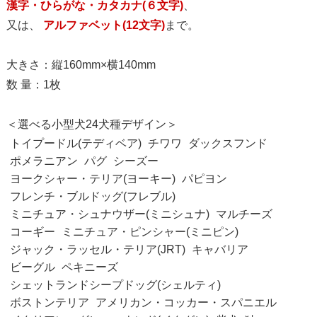
漢字・ひらがな・カタカナ(６文字)
、
又は、
アルファベット(12文字)
まで。
大きさ：縦160mm×横140mm
数 量：1枚
＜選べる小型犬24犬種デザイン＞
トイプードル(テディベア)
チワワ
ダックスフンド
ポメラニアン
パグ
シーズー
ヨークシャー・テリア(ヨーキー)
パピヨン
フレンチ・ブルドッグ(フレブル)
ミニチュア・シュナウザー(ミニシュナ)
マルチーズ
コーギー
ミニチュア・ピンシャー(ミニピン)
ジャック・ラッセル・テリア(JRT)
キャバリア
ビーグル
ペキニーズ
シェットランドシープドッグ(シェルティ)
ボストンテリア
アメリカン・コッカー・スパニエル