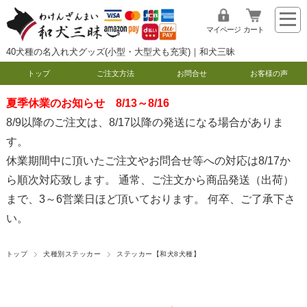
マイページ
カート
40犬種の名入れ犬グッズ(小型・大型犬も充実)｜和犬三昧
トップ
ご注文方法
お問合せ
お客様の声
夏季休業のお知らせ 8/13～8/16
8/9以降のご注文は、8/17以降の発送になる場合がありま
す。
休業期間中に頂いたご注文やお問合せ等への対応は8/17か
ら順次対応致します。 通常、ご注文から商品発送（出荷）
まで、3～6営業日ほど頂いております。 何卒、ご了承下さ
い。
トップ
犬種別ステッカー
ステッカー【和犬8犬種】