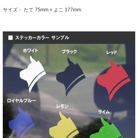
サイズ： たて 75mm × よこ 177mm