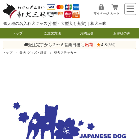
マイページ
カート
40犬種の名入れ犬グッズ(小型・大型犬も充実)｜和犬三昧
トップ
ご注文方法
お問合せ
お客様の声
🚚受注完了から３〜６営業日後に
出荷
★
4.8
|
(359)
トップ
柴犬 グッズ・雑貨
柴犬ステッカー