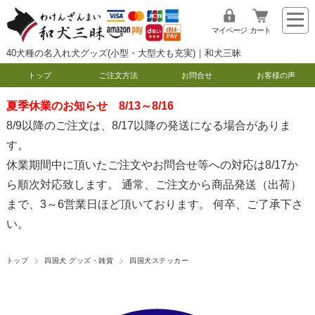
マイページ
カート
40犬種の名入れ犬グッズ(小型・大型犬も充実)｜和犬三昧
トップ
ご注文方法
お問合せ
お客様の声
夏季休業のお知らせ 8/13～8/16
8/9以降のご注文は、8/17以降の発送になる場合がありま
す。
休業期間中に頂いたご注文やお問合せ等への対応は8/17か
ら順次対応致します。 通常、ご注文から商品発送（出荷）
まで、3～6営業日ほど頂いております。 何卒、ご了承下さ
い。
トップ
四国犬 グッズ・雑貨
四国犬ステッカー