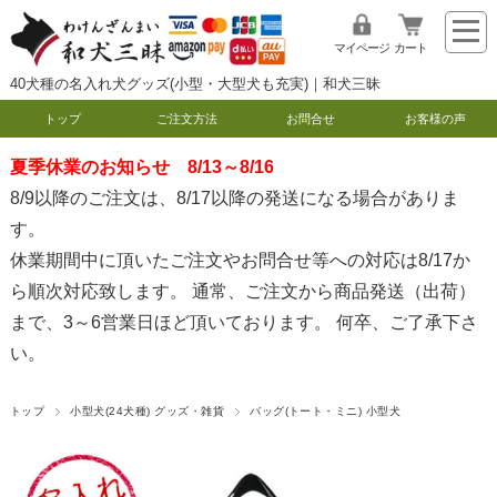
マイページ
カート
40犬種の名入れ犬グッズ(小型・大型犬も充実)｜和犬三昧
トップ
ご注文方法
お問合せ
お客様の声
夏季休業のお知らせ 8/13～8/16
8/9以降のご注文は、8/17以降の発送になる場合がありま
す。
休業期間中に頂いたご注文やお問合せ等への対応は8/17か
ら順次対応致します。 通常、ご注文から商品発送（出荷）
まで、3～6営業日ほど頂いております。 何卒、ご了承下さ
い。
トップ
小型犬(24犬種) グッズ・雑貨
バッグ(トート・ミニ) 小型犬