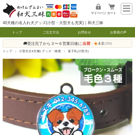
マイページ
カート
40犬種の名入れ犬グッズ(小型・大型犬も充実)｜和犬三昧
トップ
ご注文方法
お問合せ
お客様の声
🚚受注完了から３〜６営業日後に
出荷
★
4.8
|
(359)
トップ
小型犬(24犬種) グッズ・雑貨
迷子札(小型犬)