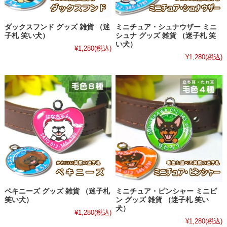
ダックスフンド グッズ 雑貨 （迷
ミニチュア・シュナウザー ミニ
子札 笑い犬）
シュナ グッズ 雑貨 （迷子札 笑
い犬）
¥1,280
(税込)
¥1,280
(税込)
ペキニーズ グッズ 雑貨 （迷子札
ミニチュア・ピンシャー ミニピ
笑い犬）
ン グッズ 雑貨 （迷子札 笑い
犬）
¥1,280
(税込)
¥1,280
(税込)