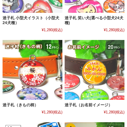
迷子札 小型犬イラスト（小型犬
迷子札 笑い犬(選べる小型犬24犬
24犬種）
種)
¥1,280
(税込)
¥1,280
(税込)
迷子札（きもの柄）
迷子札（お名前イメージ）
¥1,280
(税込)
¥1,280
(税込)