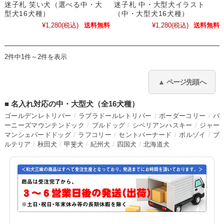
迷子札 笑い犬（選べる中・大
迷子札 中・大型犬イラスト
型犬16犬種）
（中・大型犬16犬種）
¥1,280
(税込)
送料無料
¥1,280
(税込)
送料無料
2件中1件～2件を表示
■ 名入れ対応の中・大型犬（全16犬種）
ゴールデンレトリバー
ラブラドールレトリバー
ボーダーコリー
バ
ーニーズマウンテンドック
ブルドッグ
シベリアンハスキー
ジャー
マンシェパードドッグ
ラフコリー
セントバーナード
ボルゾイ
ブ
ルテリア
秋田犬
甲斐犬
紀州犬
四国犬
北海道犬