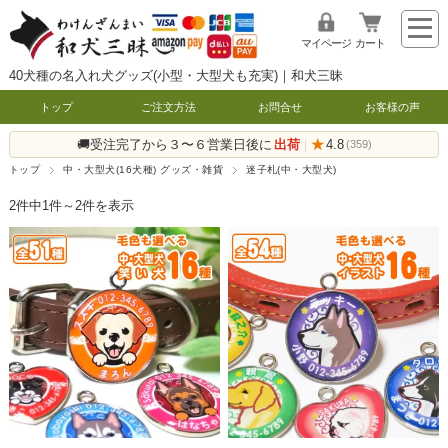
マイページ
カート
40犬種の名入れ犬グッズ(小型・大型犬も充実)｜和犬三昧
トップ
ご注文方法
お問合せ
お客様の声
🚚受注完了から３〜６営業日後に
出荷
★
4.8
|
(359)
トップ
中・大型犬(16犬種) グッズ・雑貨
迷子札(中・大型犬)
2件中1件～2件を表示