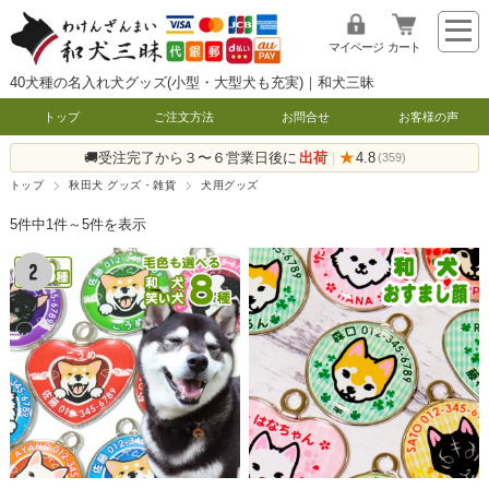
マイページ
カート
40犬種の名入れ犬グッズ(小型・大型犬も充実)｜和犬三昧
トップ
ご注文方法
お問合せ
お客様の声
🚚受注完了から３〜６営業日後に
出荷
★
4.8
|
(359)
トップ
秋田犬 グッズ・雑貨
犬用グッズ
5件中1件～5件を表示