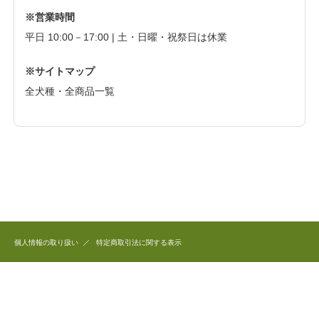
※営業時間
平日 10:00－17:00 | 土・日曜・祝祭日は休業
※サイトマップ
全犬種・全商品一覧
個人情報の取り扱い
特定商取引法に関する表示
このホームページで公開している商品のデザイン、写真、文章など全ての著作権は
和犬三昧に帰属します。
これらを無断で複製、転用することを固く禁じます。
Copyright(C) 2006 和犬三昧 All Right Reserved.