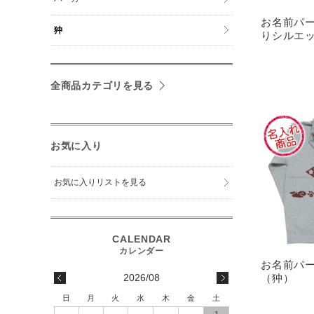
お名前パー
狆
りシルエ
全商品カテゴリを見る
お気に入り
お気に入りリストを見る
お名前パー
2026/08
（狆）
日
月
火
水
木
金
土