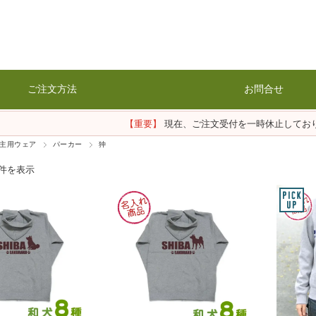
ご注文方法
お問合せ
【重要】
現在、ご注文受付を一時休止してお
主用ウェア
パーカー
狆
6件を表示