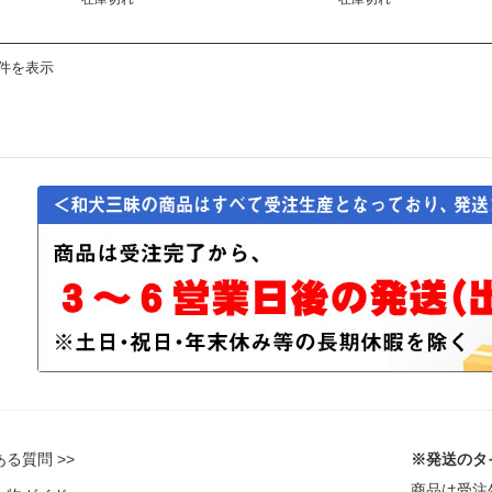
6件を表示
る質問 >>
※発送のタ
商品は受注