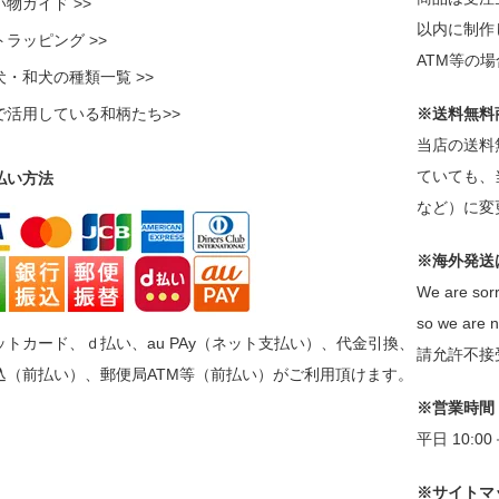
物ガイド >>
以内に制作
ラッピング >>
ATM等の
犬・和犬の種類一覧 >>
で活用している和柄たち>>
※送料無料
当店の送料
ていても、
払い方法
など）に変
※海外発送
We are sorr
so we are n
ットカード、ｄ払い、au PAy（ネット支払い）、代金引換、
請允許不接
込（前払い）、郵便局ATM等（前払い）がご利用頂けます。
※営業時間
平日 10:0
※サイトマ