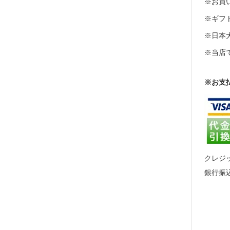
※お買い
※ギフト
※日本
※当店
※お支
クレジ
銀行振