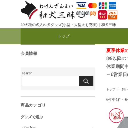
40犬種の名入れ犬グッズ(小型・大型犬も充実)｜和犬三昧
トップ
夏季休業のお
会員情報
8/9以降
休業期間中
～6営業
トップ
飼い
6件中1件～
商品カテゴリ
グッズで選ぶ
パーカー