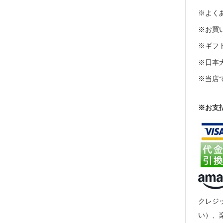
※よくあ
※お買い
※ギフト
※日本
※当店
※お支
クレジッ
い）、