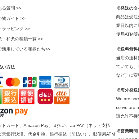
る質問 >>
※発送のタ
商品は受注
物ガイド >>
業日以内に
ラッピング >>
便局ATM
犬・和犬の種類一覧 >>
で活用している和柄たち>>
※送料無料
当店の送料
ていても、
払い方法
など）に変
※海外発送
We are sorr
so we are n
請允許不接
トカード、Amazon Pay、ｄ払い、au PAY（ネット支払
※営業時間
楽天銀行決済、代金引換、銀行振込（前払い）、郵便局ATM