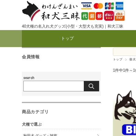
40犬種の名入れ犬グッズ(小型・大型犬も充実)｜和犬三昧
トップ
会員情報
トップ
柴犬
1件中1件～
商品カテゴリ
犬種で選ぶ
秋田犬 グッズ・雑貨