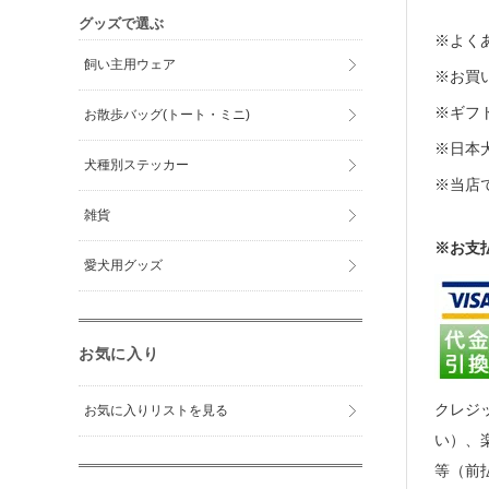
グッズで選ぶ
※よくあ
飼い主用ウェア
※お買い
※ギフト
お散歩バッグ(トート・ミニ)
※日本
犬種別ステッカー
※当店
雑貨
※お支
愛犬用グッズ
お気に入り
クレジッ
お気に入りリストを見る
い）、
等（前