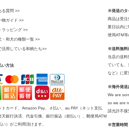
る質問 >>
※発送のタ
商品は受注
物ガイド >>
業日以内に
ラッピング >>
便局ATM
犬・和犬の種類一覧 >>
で活用している和柄たち>>
※送料無料
当店の送料
ていても、
払い方法
など）に変
※海外発送
We are sorr
so we are n
トカード、Amazon Pay、ｄ払い、au PAY（ネット支払
請允許不接
楽天銀行決済、代金引換、銀行振込（前払い）、郵便局ATM
払い）がご利用頂けます。
※営業時間