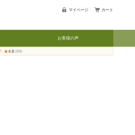
マイページ
カート
お客様の声
荷
★
4.8
|
(359)