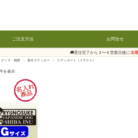
ご注文方法
お問合せ
🚚受注完了から３〜６営業日後に
出
 グッズ・雑貨
柴犬ステッカー
ステッカーＬ（イラスト）
1件を表示