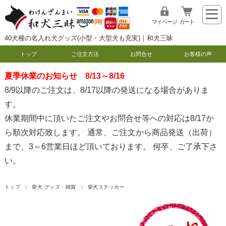
マイページ
カート
40犬種の名入れ犬グッズ(小型・大型犬も充実)｜和犬三昧
トップ
ご注文方法
お問合せ
お客様の声
夏季休業のお知らせ 8/13～8/16
8/9以降のご注文は、8/17以降の発送になる場合がありま
す。
休業期間中に頂いたご注文やお問合せ等への対応は8/17か
ら順次対応致します。 通常、ご注文から商品発送（出荷）
まで、3～6営業日ほど頂いております。 何卒、ご了承下さ
い。
トップ
柴犬 グッズ・雑貨
柴犬ステッカー