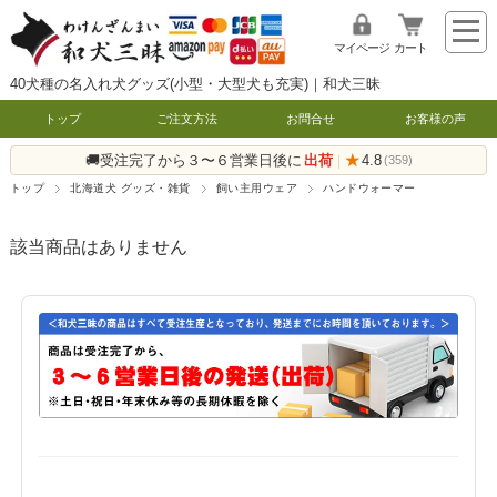
マイページ
カート
40犬種の名入れ犬グッズ(小型・大型犬も充実)｜和犬三昧
トップ
ご注文方法
お問合せ
お客様の声
🚚受注完了から３〜６営業日後に
出荷
★
4.8
|
(359)
トップ
北海道犬 グッズ・雑貨
飼い主用ウェア
ハンドウォーマー
該当商品はありません