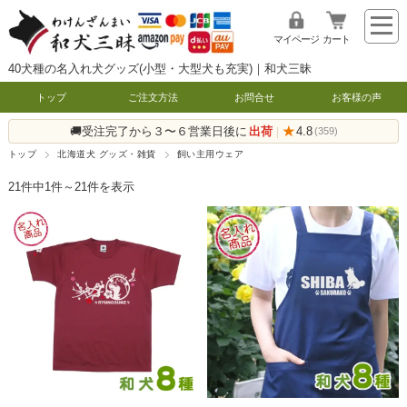
マイページ
カート
40犬種の名入れ犬グッズ(小型・大型犬も充実)｜和犬三昧
トップ
ご注文方法
お問合せ
お客様の声
🚚受注完了から３〜６営業日後に
出荷
★
4.8
|
(359)
トップ
北海道犬 グッズ・雑貨
飼い主用ウェア
21件中1件～21件を表示