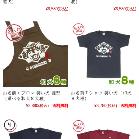
道犬）
波）
¥6,580
(税込)
¥6,580
(税込)
お名前エプロン 笑い犬 菱型
お名前Ｔシャツ 笑い犬（和犬
（選べる和犬８犬種）
８犬種）
¥3,880
(税込)
送料無料
¥3,780
(税込)
送料無料