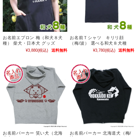
お名前エプロン 梅（和犬８犬
お名前Ｔシャツ キリリ顔
種） 柴犬・日本犬 グッズ
（梅/波） 選べる和犬８犬種
¥3,880
(税込)
送料無料
¥3,780
(税込)
送料無料
お名前パーカー 笑い犬（北海
お名前パーカー 北海道犬（梅/