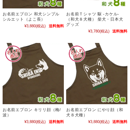
お名前エプロン 和犬シンプル
お名前Ｔシャツ 駆 -カケル-
シルエット（よこ長）
（和犬８犬種） 柴犬・日本犬
グッズ
¥3,880
(税込)
送料無料
¥3,780
(税込)
送料無料
お名前エプロン キリリ顔（梅/
お名前エプロン にやり顔（和
波）
犬８犬種）
¥3,880
(税込)
送料無料
¥3,880
(税込)
送料無料