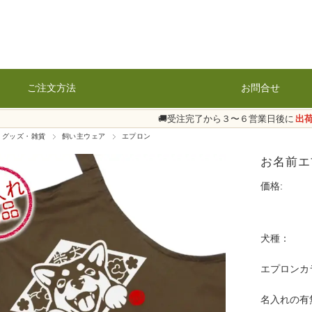
ご注文方法
お問合せ
🚚受注完了から３〜６営業日後に
出
 グッズ・雑貨
飼い主ウェア
エプロン
お名前エ
価格:
犬種：
エプロンカ
名入れの有