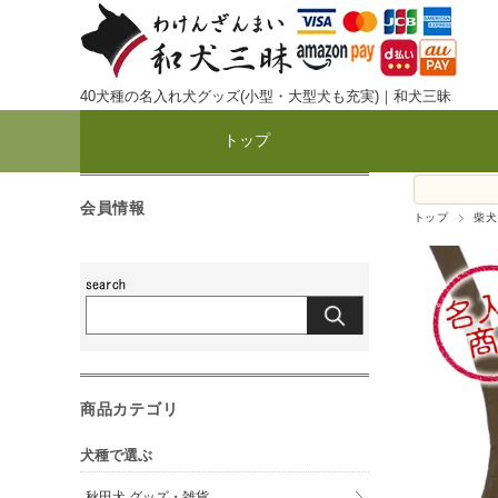
40犬種の名入れ犬グッズ(小型・大型犬も充実)｜和犬三昧
トップ
会員情報
トップ
柴犬
商品カテゴリ
犬種で選ぶ
秋田犬 グッズ・雑貨