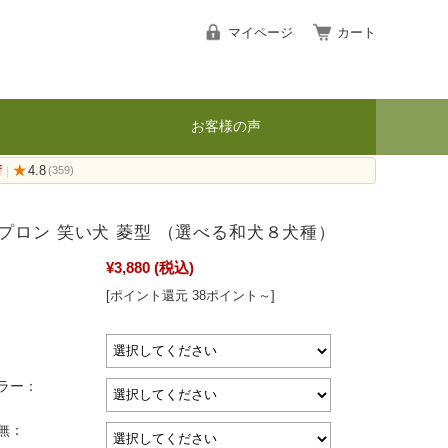
マイページ
カート
お客様の声
荷
★
4.8
|
(359)
プロン 笑い犬 菱型 （選べる和犬８犬種）
¥3,880
(税込)
[ポイント還元 38ポイント～]
ラー：
無：