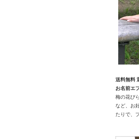
送料無料 
お名前エプ
梅の花び
など、お
たりで、