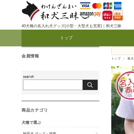
40犬種の名入れ犬グッズ(小型・大型犬も充実)｜和犬三昧
トップ
会員情報
トップ
柴犬
商品カテゴリ
犬種で選ぶ
秋田犬 グッズ・雑貨