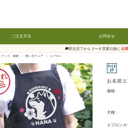
ご注文方法
お問合せ
🚚受注完了から３〜６営業日後に
出
 グッズ・雑貨
飼い主ウェア
エプロン
お名前エ
価格:
犬種：
エプロンカ