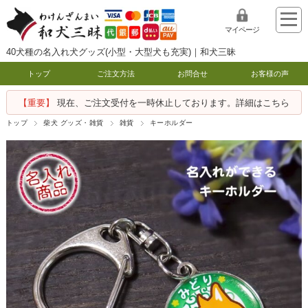
マイページ
40犬種の名入れ犬グッズ(小型・大型犬も充実)｜和犬三昧
トップ
ご注文方法
お問合せ
お客様の声
【重要】
現在、ご注文受付を一時休止しております。詳細はこちら
トップ
柴犬 グッズ・雑貨
雑貨
キーホルダー