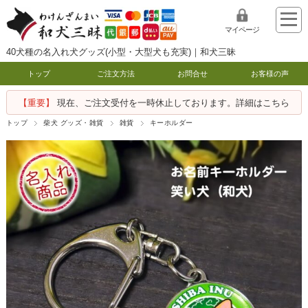
マイページ
40犬種の名入れ犬グッズ(小型・大型犬も充実)｜和犬三昧
トップ
ご注文方法
お問合せ
お客様の声
【重要】
現在、ご注文受付を一時休止しております。詳細はこちら
トップ
柴犬 グッズ・雑貨
雑貨
キーホルダー