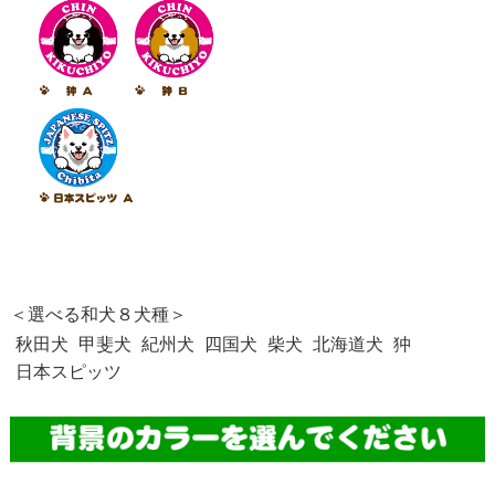
＜選べる和犬８犬種＞
秋田犬
甲斐犬
紀州犬
四国犬
柴犬
北海道犬
狆
日本スピッツ