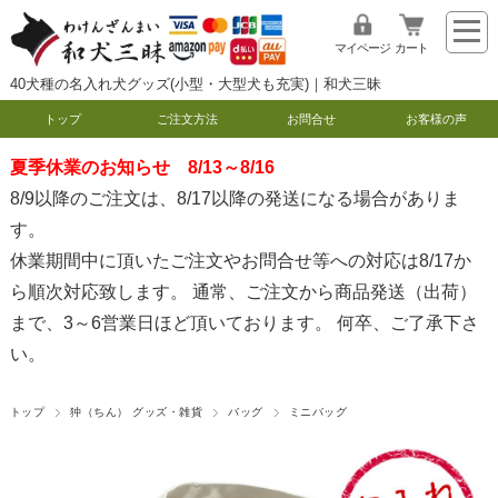
マイページ
カート
40犬種の名入れ犬グッズ(小型・大型犬も充実)｜和犬三昧
トップ
ご注文方法
お問合せ
お客様の声
夏季休業のお知らせ 8/13～8/16
8/9以降のご注文は、8/17以降の発送になる場合がありま
す。
休業期間中に頂いたご注文やお問合せ等への対応は8/17か
ら順次対応致します。 通常、ご注文から商品発送（出荷）
まで、3～6営業日ほど頂いております。 何卒、ご了承下さ
い。
トップ
狆（ちん） グッズ・雑貨
バッグ
ミニバッグ