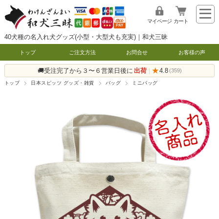
マイページ
カート
40犬種の名入れ犬グッズ(小型・大型犬も充実)｜和犬三昧
トップ
ご注文方法
お問合せ
お客様の声
🚚受注完了から３〜６営業日後に
出荷
★
4.8
|
(359)
トップ
日本スピッツ グッズ・雑貨
バッグ
ミニバッグ