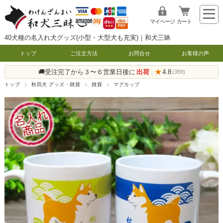
マイページ
カート
40犬種の名入れ犬グッズ(小型・大型犬も充実)｜和犬三昧
トップ
ご注文方法
お問合せ
お客様の声
🚚受注完了から３〜６営業日後に
出荷
★
4.8
|
(359)
トップ
秋田犬 グッズ・雑貨
雑貨
マグカップ