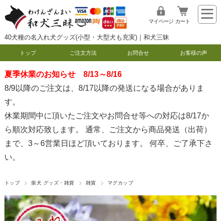
マイページ
カート
40犬種の名入れ犬グッズ(小型・大型犬も充実)｜和犬三昧
トップ
ご注文方法
お問合せ
お客様の声
夏季休業のお知らせ 8/13～8/16
8/9以降のご注文は、8/17以降の発送になる場合がありま
す。
休業期間中に頂いたご注文やお問合せ等への対応は8/17か
ら順次対応致します。 通常、ご注文から商品発送（出荷）
まで、3～6営業日ほど頂いております。 何卒、ご了承下さ
い。
トップ
柴犬 グッズ・雑貨
雑貨
マグカップ