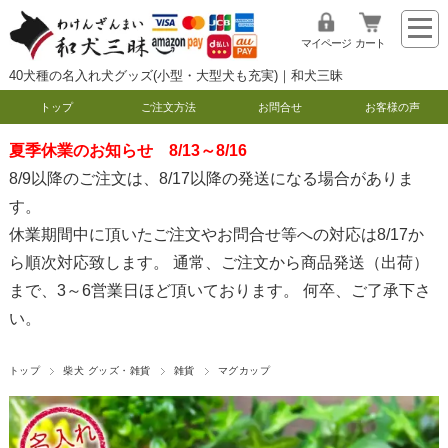
マイページ
カート
40犬種の名入れ犬グッズ(小型・大型犬も充実)｜和犬三昧
トップ
ご注文方法
お問合せ
お客様の声
夏季休業のお知らせ 8/13～8/16
8/9以降のご注文は、8/17以降の発送になる場合がありま
す。
休業期間中に頂いたご注文やお問合せ等への対応は8/17か
ら順次対応致します。 通常、ご注文から商品発送（出荷）
まで、3～6営業日ほど頂いております。 何卒、ご了承下さ
い。
トップ
柴犬 グッズ・雑貨
雑貨
マグカップ