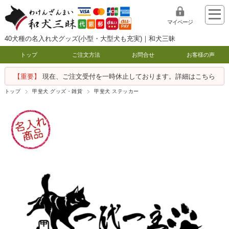
マイページ
40犬種の名入れ犬グッズ(小型・大型犬も充実)｜和犬三昧
トップ
ご注文方法
お問合せ
お客様の声
【重要】
現在、ご注文受付を一時休止しております。詳細はこちら
トップ
甲斐犬 グッズ・雑貨
甲斐犬 ステッカー