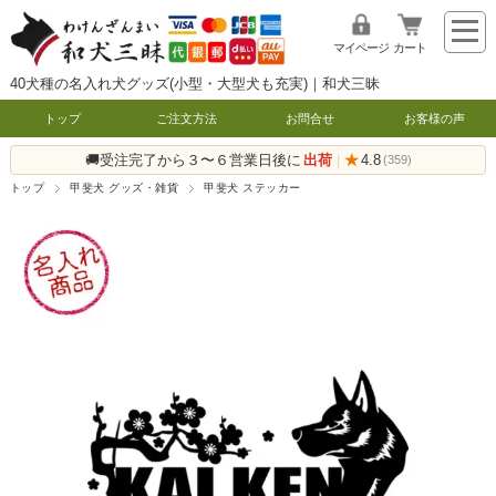
マイページ
カート
40犬種の名入れ犬グッズ(小型・大型犬も充実)｜和犬三昧
トップ
ご注文方法
お問合せ
お客様の声
🚚受注完了から３〜６営業日後に
出荷
★
4.8
|
(359)
トップ
甲斐犬 グッズ・雑貨
甲斐犬 ステッカー