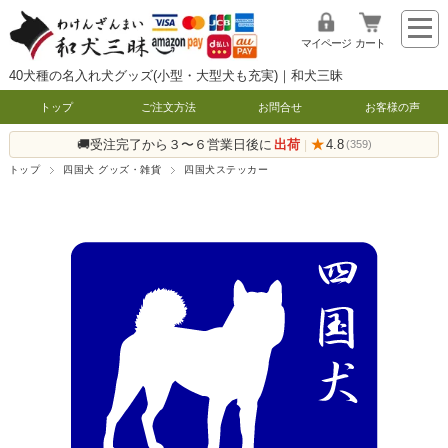
マイページ
カート
40犬種の名入れ犬グッズ(小型・大型犬も充実)｜和犬三昧
トップ
ご注文方法
お問合せ
お客様の声
🚚受注完了から３〜６営業日後に
出荷
★
4.8
|
(359)
トップ
四国犬 グッズ・雑貨
四国犬ステッカー