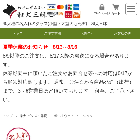
マイページ
カート
40犬種の名入れ犬グッズ(小型・大型犬も充実)｜和犬三昧
トップ
ご注文方法
お問合せ
お客様の声
夏季休業のお知らせ 8/13～8/16
8/9以降のご注文は、8/17以降の発送になる場合がありま
す。
休業期間中に頂いたご注文やお問合せ等への対応は8/17か
ら順次対応致します。 通常、ご注文から商品発送（出荷）
まで、3～6営業日ほど頂いております。 何卒、ご了承下さ
い。
トップ
柴犬 グッズ・雑貨
飼い主ウェア
Tシャツ