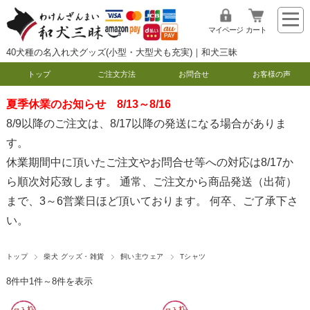
マイページ
カート
40犬種の名入れ犬グッズ(小型・大型犬も充実)｜和犬三昧
トップ
ご注文方法
お問合せ
お客様の声
夏季休業のお知らせ 8/13～8/16
8/9以降のご注文は、8/17以降の発送になる場合がありま
す。
休業期間中に頂いたご注文やお問合せ等への対応は8/17か
ら順次対応致します。 通常、ご注文から商品発送（出荷）
まで、3～6営業日ほど頂いております。 何卒、ご了承下さ
い。
トップ
柴犬 グッズ・雑貨
飼い主ウェア
Tシャツ
8件中1件～8件を表示