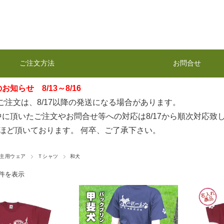
ご注文方法
お問合せ
知らせ 8/13～8/16
のご注文は、8/17以降の発送になる場合があります。
に頂いたご注文やお問合せ等への対応は8/17から順次対応致
日ほど頂いております。 何卒、ご了承下さい。
主用ウェア
Ｔシャツ
和犬
9件を表示