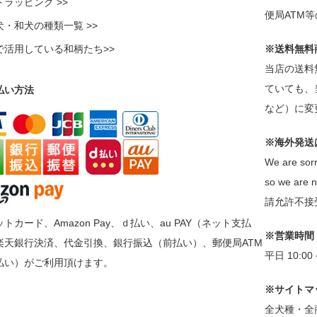
ラッピング >>
便局ATM
犬・和犬の種類一覧 >>
で活用している和柄たち>>
※送料無料
当店の送料
ていても、
払い方法
など）に変
※海外発送
We are sorr
so we are n
請允許不接
トカード、Amazon Pay、ｄ払い、au PAY（ネット支払
※営業時間
楽天銀行決済、代金引換、銀行振込（前払い）、郵便局ATM
平日 10:0
払い）がご利用頂けます。
※サイトマ
全犬種・全