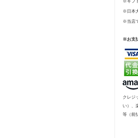
※ギフト
※日本
※当店
※お支
クレジッ
い）、
等（前