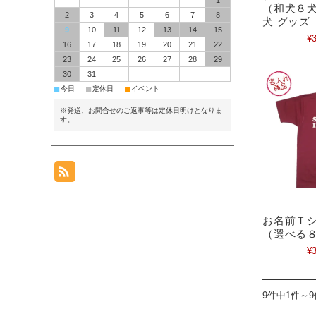
1
（和犬８犬
2
3
4
5
6
7
8
犬 グッズ
9
10
11
12
13
14
15
¥3
16
17
18
19
20
21
22
23
24
25
26
27
28
29
30
31
■
■
■
今日
定休日
イベント
※発送、お問合せのご返事等は定休日明けとなりま
す。
お名前Ｔシ
（選べる
¥3
9件中1件～