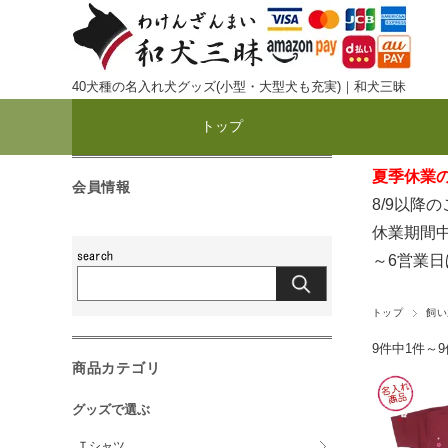
40犬種の名入れ犬グッズ(小型・大型犬も充実)｜和犬三昧
トップ
夏季休業のお
会員情報
8/9以降
休業期間中
～6営業
トップ
飼い
9件中1件～
商品カテゴリ
グッズで選ぶ
Ｔシャツ