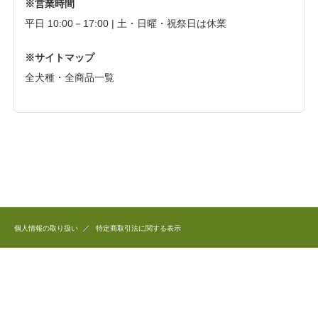
※営業時間
平日 10:00－17:00 | 土・日曜・祝祭日は休業
※サイトマップ
全犬種・全商品一覧
個人情報の取り扱い
特定商取引法に関する表示
このホームページで公開している商品のデザイン、写真、文章など全ての著作権は
和犬三昧に帰属します。
これらを無断で複製、転用することを固く禁じます。
Copyright(C) 2006 和犬三昧 All Right Reserved.