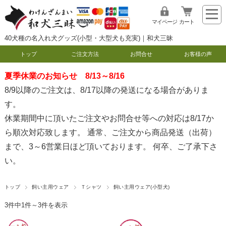
マイページ
カート
40犬種の名入れ犬グッズ(小型・大型犬も充実)｜和犬三昧
トップ
ご注文方法
お問合せ
お客様の声
夏季休業のお知らせ 8/13～8/16
8/9以降のご注文は、8/17以降の発送になる場合がありま
す。
休業期間中に頂いたご注文やお問合せ等への対応は8/17か
ら順次対応致します。 通常、ご注文から商品発送（出荷）
まで、3～6営業日ほど頂いております。 何卒、ご了承下さ
い。
トップ
飼い主用ウェア
Ｔシャツ
飼い主用ウェア(小型犬)
3件中1件～3件を表示